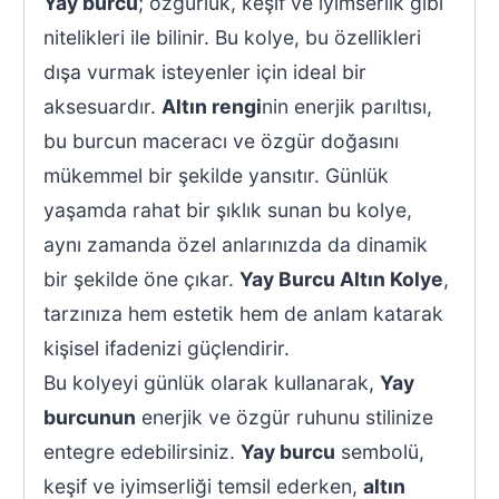
Yay burcu
; özgürlük, keşif ve iyimserlik gibi
nitelikleri ile bilinir. Bu kolye, bu özellikleri
dışa vurmak isteyenler için ideal bir
aksesuardır.
Altın rengi
nin enerjik parıltısı,
bu burcun maceracı ve özgür doğasını
mükemmel bir şekilde yansıtır. Günlük
yaşamda rahat bir şıklık sunan bu kolye,
aynı zamanda özel anlarınızda da dinamik
bir şekilde öne çıkar.
Yay Burcu Altın Kolye
,
tarzınıza hem estetik hem de anlam katarak
kişisel ifadenizi güçlendirir.
Bu kolyeyi günlük olarak kullanarak,
Yay
burcunun
enerjik ve özgür ruhunu stilinize
entegre edebilirsiniz.
Yay burcu
sembolü,
keşif ve iyimserliği temsil ederken,
altın