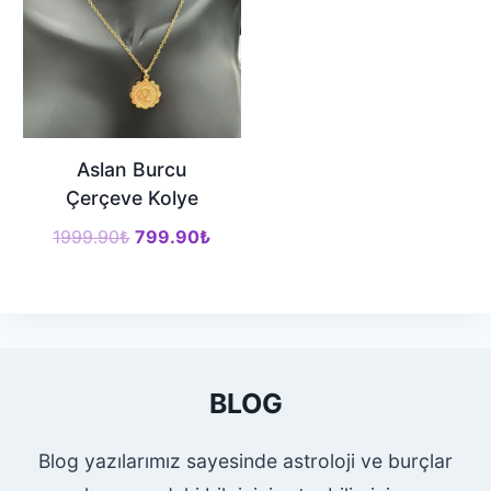
Aslan Burcu
Çerçeve Kolye
Orijinal
Şu
1999.90
₺
799.90
₺
fiyat:
andaki
1999.90₺.
fiyat:
799.90₺.
BLOG
Blog yazılarımız sayesinde astroloji ve burçlar