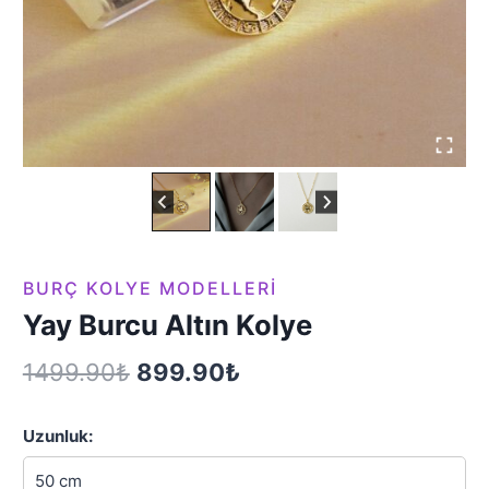
BURÇ KOLYE MODELLERI
Yay Burcu Altın Kolye
Orijinal
Şu
1499.90
₺
899.90
₺
fiyat:
andaki
Uzunluk:
1499.90₺.
fiyat: