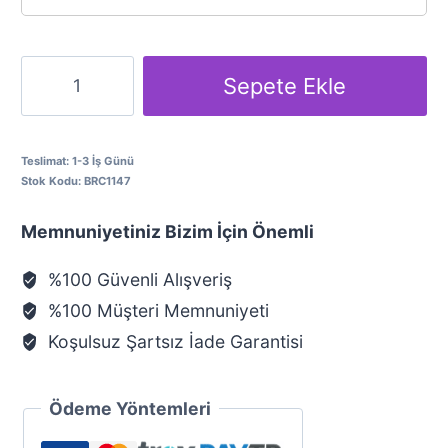
899.90₺.
Yay
Sepete Ekle
Burcu
Altın
Kolye
Teslimat:
1-3 İş Günü
Stok Kodu:
BRC1147
adet
Memnuniyetiniz Bizim İçin Önemli
%100 Güvenli Alışveriş
%100 Müşteri Memnuniyeti
Koşulsuz Şartsız İade Garantisi
Ödeme Yöntemleri