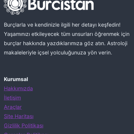
s
ı
n
Burçlarla ve kendinizle ilgili her detayı keşfedin!
ı
Yaşamınızı etkileyecek tüm unsurları öğrenmek için
Y
burçlar hakkında yazdıklarımıza göz atın. Astroloji
o
makaleleriyle içsel yolculuğunuza yön verin.
r
u
Kurumsal
m
Hakkımızda
l
İletişim
a
Araçlar
r
Site Haritası
k
Gizlilik Politikası
e