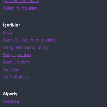
Çerezler Politikası
n
Kullanım Koşulları
Y
a
p
İçerikler
t
Blog
ı
Burç, Ev, Gezegen Yazıları
ğ
Hangi Gün Hangi Burç?
ı
Burç Uyumları
H
Burç Grupları
a
Retrolar
t
Ay Düğümleri
a
l
Sipariş
a
Mağaza
r