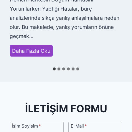
Yorumlarken Yaptığı Hatalar, burç
analizlerinde sıkça yanlış anlaşılmalara neden
olur. Bu makalede, yanlış yorumların önüne
geçmek…
H
Daha Fazla Oku
e
m
e
n
H
e
İLETİŞİM FORMU
r
k
İsim
E-
İsim Soyisim
*
E-Mail
*