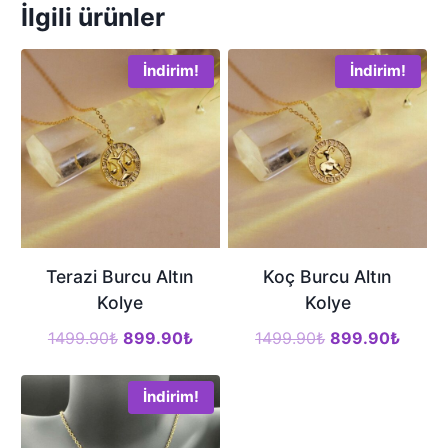
İlgili ürünler
İndirim!
İndirim!
Terazi Burcu Altın
Koç Burcu Altın
Kolye
Kolye
Orijinal
Şu
Orijinal
Şu
1499.90
₺
899.90
₺
1499.90
₺
899.90
₺
fiyat:
andaki
fiyat:
andak
1499.90₺.
fiyat:
1499.90₺.
fiyat:
İndirim!
899.90₺.
899.9