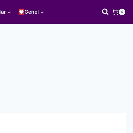
lar
Genel
0