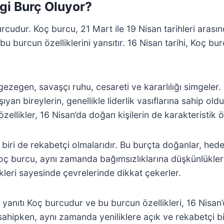
gi Burç Oluyor?
udur. Koç burcu, 21 Mart ile 19 Nisan tarihleri arasınd
 bu burcun özelliklerini yansıtır. 16 Nisan tarihi, Koç 
ezegen, savaşçı ruhu, cesareti ve kararlılığı simgeler
ıyan bireylerin, genellikle liderlik vasıflarına sahip old
 özellikler, 16 Nisan’da doğan kişilerin de karakteristik öz
 biri de rekabetçi olmalarıdır. Bu burçta doğanlar, hed
 burcu, aynı zamanda bağımsızlıklarına düşkünlükleri il
likleri sayesinde çevrelerinde dikkat çekerler.
anıtı Koç burcudur ve bu burcun özellikleri, 16 Nisan’da
sahipken, aynı zamanda yeniliklere açık ve rekabetçi bi