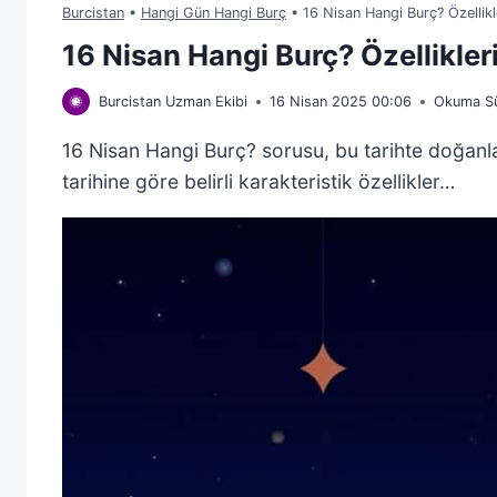
Burcistan
•
Hangi Gün Hangi Burç
•
16 Nisan Hangi Burç? Özellik
16 Nisan Hangi Burç? Özellikle
Burcistan Uzman Ekibi
16 Nisan 2025 00:06
Okuma Sü
16 Nisan Hangi Burç? sorusu, bu tarihte doğanlar
tarihine göre belirli karakteristik özellikler…