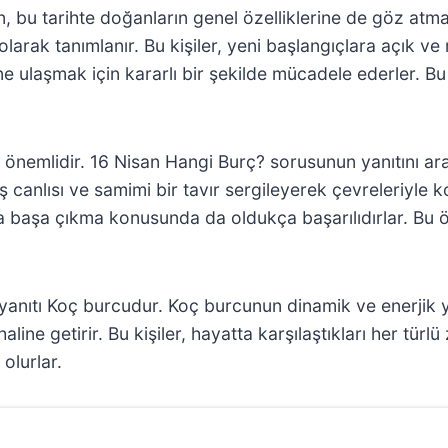
, bu tarihte doğanların genel özelliklerine de göz atm
 olarak tanımlanır. Bu kişiler, yeni başlangıçlara açık v
 ulaşmak için kararlı bir şekilde mücadele ederler. Bu 
kça önemlidir. 16 Nisan Hangi Burç? sorusunun yanıtını 
adaş canlısı ve samimi bir tavır sergileyerek çevreleriyle
rla başa çıkma konusunda da oldukça başarılıdırlar. Bu öze
nıtı Koç burcudur. Koç burcunun dinamik ve enerjik ya
haline getirir. Bu kişiler, hayatta karşılaştıkları her t
olurlar.