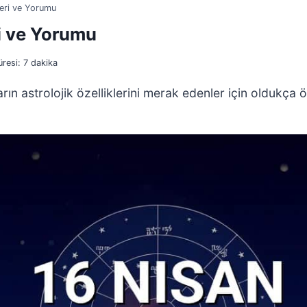
leri ve Yorumu
ri ve Yorumu
resi:
7
dakika
ın astrolojik özelliklerini merak edenler için oldukça 