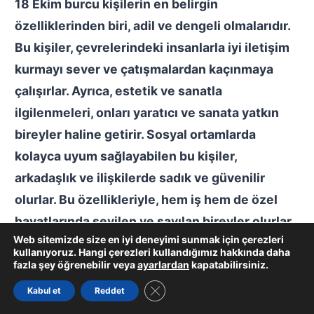
18 Ekim burcu kişilerin en belirgin
özelliklerinden biri, adil ve dengeli olmalarıdır.
Bu kişiler, çevrelerindeki insanlarla iyi iletişim
kurmayı sever ve çatışmalardan kaçınmaya
çalışırlar. Ayrıca, estetik ve sanatla
ilgilenmeleri, onları yaratıcı ve sanata yatkın
bireyler haline getirir. Sosyal ortamlarda
kolayca uyum sağlayabilen bu kişiler,
arkadaşlık ve ilişkilerde sadık ve güvenilir
olurlar. Bu özellikleriyle, hem iş hem de özel
hayatlarında sevilen ve sayılan bireyler olurlar.
Web sitemizde size en iyi deneyimi sunmak için çerezleri
kullanıyoruz. Hangi çerezleri kullandığımız hakkında daha
Son olarak,
18 Ekim Hangi Burç?
sorusuna
fazla şey öğrenebilir veya
ayarlardan
kapatabilirsiniz.
cevap arayanlar için, bu tarihte doğanların
GDPR çerez şeridini kapat
Kabul et
Reddet
burcunun Terazi olduğunu belirtmek gerekir.