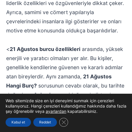
liderlik özellikleri ve özgüvenleriyle dikkat çeker.
Ayrıca, samimi ve cömert yapılarıyla
çevrelerindeki insanlara ilgi gösterirler ve onları
motive etme konusunda oldukça başarılıdırlar.
<
21 Ağustos burcu özellikleri
arasında, yüksek
enerjili ve yaratıcı olmaları yer alır. Bu kişiler,
genellikle kendilerine güvenen ve kararlı adımlar
atan bireylerdir. Aynı zamanda,
21 Ağustos
Hangi Burç?
sorusunun cevabı olarak, bu tarihte
doğanların
Aslan burcu
olduğunu belirtmek
Web sitemizde size en iyi deneyimi sunmak için çerezleri
gerekir. Aslan burcu insanları, genellikle sahne
kullanıyoruz. Hangi çerezleri kullandığımız hakkında daha fazla
şey öğrenebilir veya
ayarlardan
kapatabilirsiniz.
ışıklarını sever ve dikkat çekmekten hoşlanır. Bu
GDPR çerez şeridini kapat
özellikleriyle, sosyal hayatlarında ve
Kabul et
Reddet
kariyerlerinde öne çıkmayı başarırlar.