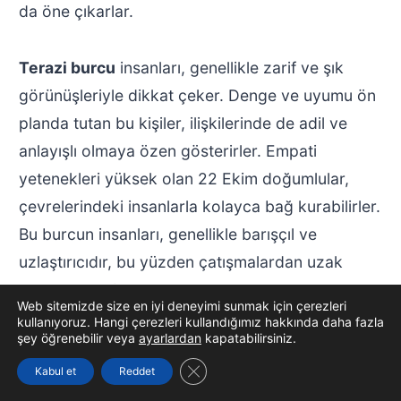
da öne çıkarlar.
Terazi burcu
insanları, genellikle zarif ve şık
görünüşleriyle dikkat çeker. Denge ve uyumu ön
planda tutan bu kişiler, ilişkilerinde de adil ve
anlayışlı olmaya özen gösterirler. Empati
yetenekleri yüksek olan 22 Ekim doğumlular,
çevrelerindeki insanlarla kolayca bağ kurabilirler.
Bu burcun insanları, genellikle barışçıl ve
uzlaştırıcıdır, bu yüzden çatışmalardan uzak
durmayı tercih ederler.
Web sitemizde size en iyi deneyimi sunmak için çerezleri
kullanıyoruz. Hangi çerezleri kullandığımız hakkında daha fazla
şey öğrenebilir veya
ayarlardan
kapatabilirsiniz.
22 Ekim doğumluların önemli özelliklerinden biri
GDPR çerez şeridini kapat
de, karar verme süreçlerinde dikkatli ve
Kabul et
Reddet