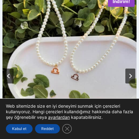
İndirim!
Web sitemizde size en iyi deneyimi sunmak için çerezleri
kullanıyoruz. Hangi çerezleri kullandığımız hakkında daha fazla
şey öğrenebilir veya
ayarlardan
kapatabilirsiniz.
GDPR çerez şeridini kapat
Kabul et
Reddet
Terazi Burcu İnci Kolye