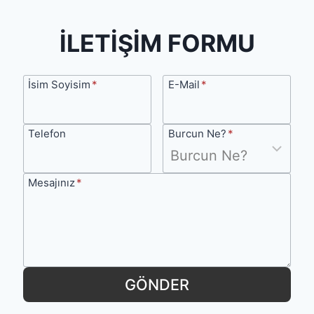
İLETİŞİM FORMU
İsim
E-
İsim Soyisim
*
E-Mail
*
Soyisim
Mail
Telefon
Burcun
Telefon
Burcun Ne?
*
Ne?
Mesajınız
Mesajınız
*
GÖNDER