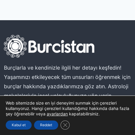
Burçlarla ve kendinizle ilgili her detayı keşfedin!
Yaşamınızı etkileyecek tüm unsurları öğrenmek için
burçlar hakkında yazdıklarımıza göz atın. Astroloji
makaleleriyle içsel yolculuğunuza yön verin.
Web sitemizde size en iyi deneyimi sunmak için çerezleri
kullanıyoruz. Hangi çerezleri kullandığımız hakkında daha fazla
şey öğrenebilir veya
ayarlardan
kapatabilirsiniz.
Kurumsal
GDPR çerez şeridini kapat
Kabul et
Reddet
Hakkımızda