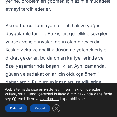
yerine, problemleri çözmek için azimle mücadele
etmeyi tercih ederler.
Akrep burcu, tutmayan bir ruh hali ve yoğun
duygular ile tanınır. Bu kişiler, genellikle sezgileri
yüksek ve iç dünyaları derin olan bireylerdir.
Keskin zeka ve analitik düşünme yetenekleriyle
dikkat çekerler, bu da onları kariyerlerinde ve
özel yaşamlarında başarılı kılar. Aynı zamanda,
güven ve sadakat onlar için oldukça önemli
değerlerdir. Bu burcun insanları, sevdiklerine
Web sitemizde size en iyi deneyimi sunmak için çerezleri
karşı son derece koruyucu ve sahiplenici
kullanıyoruz. Hangi çerezleri kullandığımız hakkında daha fazla
davranışlar sergiler.
şey öğrenebilir veya
ayarlardan
kapatabilirsiniz.
GDPR çerez şeridini kapat
Kabul et
Reddet
İşte bu noktada, 28 Ekim Hangi Burç? sorusu