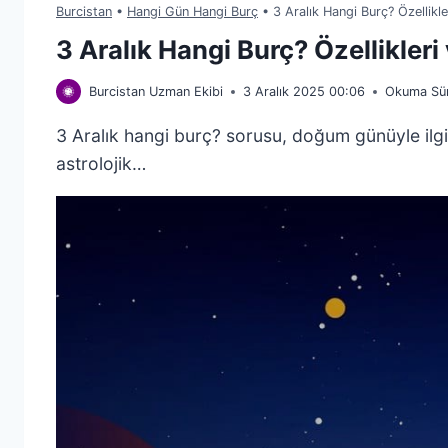
Burcistan
•
Hangi Gün Hangi Burç
•
3 Aralık Hangi Burç? Özellikl
3 Aralık Hangi Burç? Özellikler
Burcistan Uzman Ekibi
3 Aralık 2025 00:06
Okuma Sür
3 Aralık hangi burç? sorusu, doğum günüyle ilgili
astrolojik…