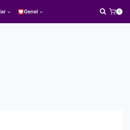
lar
Genel
0