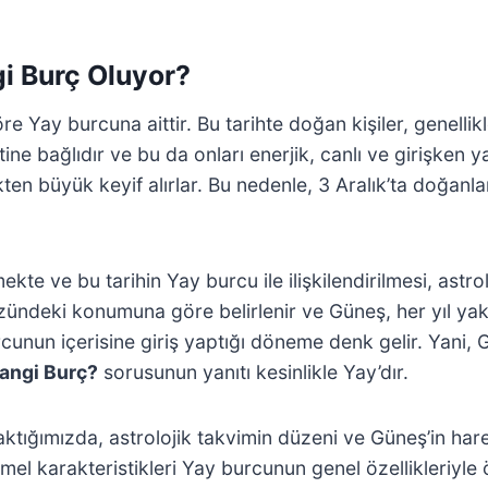
gi Burç Oluyor?
e Yay burcuna aittir. Bu tarihte doğan kişiler, genellik
tine bağlıdır ve bu da onları enerjik, canlı ve girişken y
en büyük keyif alırlar. Bu nedenle, 3 Aralık’ta doğanlar
kte ve bu tarihin Yay burcu ile ilişkilendirilmesi, astro
ündeki konumuna göre belirlenir ve Güneş, her yıl yaklaş
cunun içerisine giriş yaptığı döneme denk gelir. Yani, 
Hangi Burç?
sorusunun yanıtı kesinlikle Yay’dır.
tığımızda, astrolojik takvimin düzeni ve Güneş’in har
temel karakteristikleri Yay burcunun genel özellikleriyle