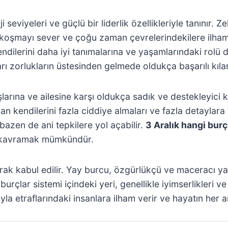
seviyeleri ve güçlü bir liderlik özellikleriyle tanınır. Zek
nde koşmayı sever ve çoğu zaman çevrelerindekilere ilha
ndilerini daha iyi tanımalarına ve yaşamlarındaki rolü
ı zorlukların üstesinden gelmede oldukça başarılı kılar
na ve ailesine karşı oldukça sadık ve destekleyici kişi
n kendilerini fazla ciddiye almaları ve fazla detaylara t
, bazen de ani tepkilere yol açabilir.
3 Aralık hangi bur
iyi kavramak mümkündür.
rak kabul edilir. Yay burcu, özgürlükçü ve maceracı yap
çlar sistemi içindeki yeri, genellikle iyimserlikleri ve 
yla etraflarındaki insanlara ilham verir ve hayatın her a