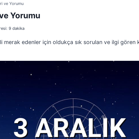
eri ve Yorumu
i ve Yorumu
esi:
9
dakika
 merak edenler için oldukça sık sorulan ve ilgi gören ko