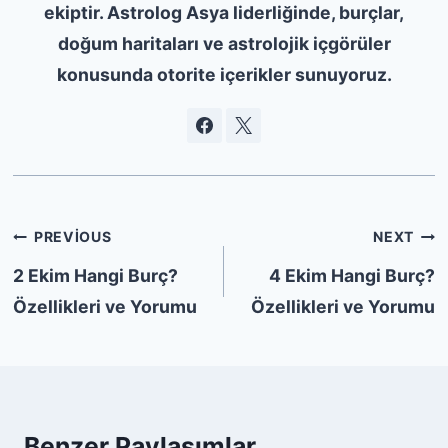
ekiptir. Astrolog Asya liderliğinde, burçlar,
doğum haritaları ve astrolojik içgörüler
konusunda otorite içerikler sunuyoruz.
Yazı
PREVIOUS
NEXT
gezinmesi
2 Ekim Hangi Burç?
4 Ekim Hangi Burç?
Özellikleri ve Yorumu
Özellikleri ve Yorumu
Benzer Paylaşımlar