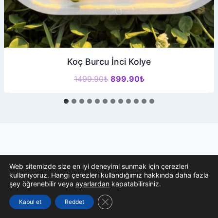
Koç Burcu İnci Kolye
Orijinal
Şu
1499.90
₺
899.90
₺
fiyat:
andaki
1499.90₺.
fiyat:
899.90₺.
İLETİŞİM FORMU
Web sitemizde size en iyi deneyimi sunmak için çerezleri
kullanıyoruz. Hangi çerezleri kullandığımız hakkında daha fazla
şey öğrenebilir veya
ayarlardan
kapatabilirsiniz.
İsim
E-
İsim Soyisim
*
E-Mail
*
GDPR çerez şeridini kapat
Kabul et
Reddet
Soyisim
Mail