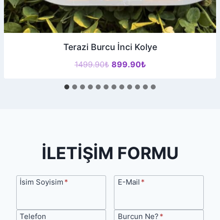
Terazi Burcu İnci Kolye
Orijinal
Şu
1499.90
₺
899.90
₺
fiyat:
andaki
1499.90₺.
fiyat:
899.90₺.
İLETİŞİM FORMU
İsim
E-
İsim Soyisim
*
E-Mail
*
Soyisim
Mail
Telefon
Burcun
Telefon
Burcun Ne?
*