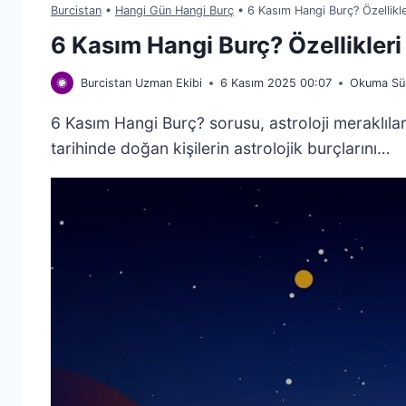
Burcistan
•
Hangi Gün Hangi Burç
•
6 Kasım Hangi Burç? Özellikl
6 Kasım Hangi Burç? Özellikler
Burcistan Uzman Ekibi
6 Kasım 2025 00:07
Okuma Sür
6 Kasım Hangi Burç? sorusu, astroloji meraklıla
tarihinde doğan kişilerin astrolojik burçlarını…