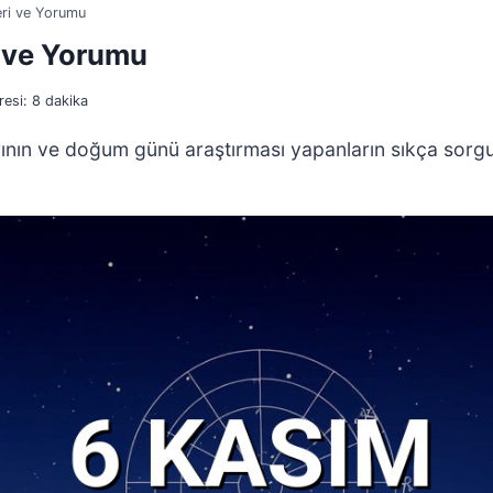
eri ve Yorumu
i ve Yorumu
esi:
8
dakika
rının ve doğum günü araştırması yapanların sıkça sorgul