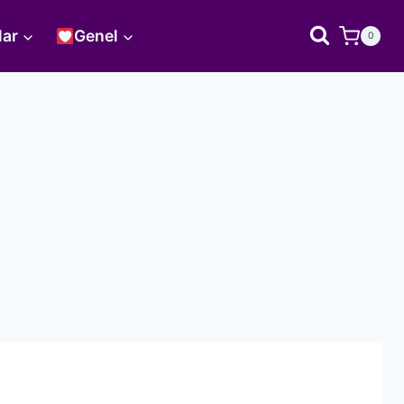
lar
Genel
0