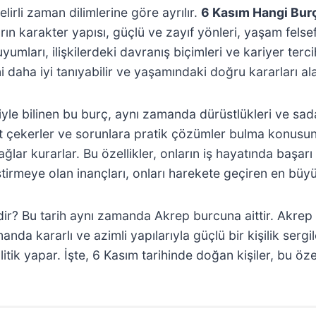
irli zaman dilimlerine göre ayrılır.
6 Kasım Hangi Bur
ların karakter yapısı, güçlü ve zayıf yönleri, yaşam felsef
mları, ilişkilerdeki davranış biçimleri ve kariyer terci
i daha iyi tanıyabilir ve yaşamındaki doğru kararları alab
leriyle bilinen bu burç, aynı zamanda dürüstlükleri ve s
t çekerler ve sorunlara pratik çözümler bulma konusund
ağlar kurarlar. Bu özellikler, onların iş hayatında başa
ştirmeye olan inançları, onları harekete geçiren en bü
ir? Bu tarih aynı zamanda Akrep burcuna aittir. Akrep bu
da kararlı ve azimli yapılarıyla güçlü bir kişilik sergile
tik yapar. İşte, 6 Kasım tarihinde doğan kişiler, bu öze