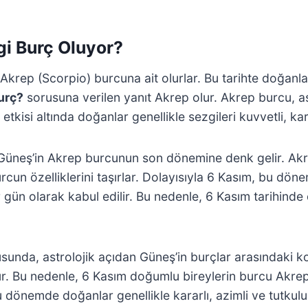
gi Burç Oluyor?
 Akrep (Scorpio) burcuna ait olurlar. Bu tarihte doğanl
urç?
sorusuna verilen yanıt Akrep olur. Akrep burcu, as
etkisi altında doğanlar genellikle sezgileri kuvvetli, kara
üneş’in Akrep burcunun son dönemine denk gelir. Akre
burcun özelliklerini taşırlar. Dolayısıyla 6 Kasım, bu 
ir gün olarak kabul edilir. Bu nedenle, 6 Kasım tarihinde
unda, astrolojik açıdan Güneş’in burçlar arasındaki ko
ır. Bu nedenle, 6 Kasım doğumlu bireylerin burcu Akrep
dönemde doğanlar genellikle kararlı, azimli ve tutkulu 