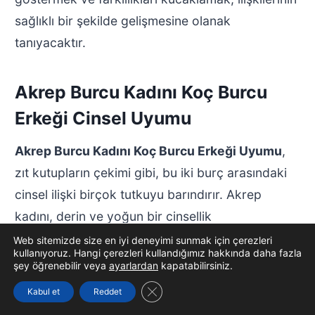
sağlıklı bir şekilde gelişmesine olanak
tanıyacaktır.
Akrep Burcu Kadını Koç Burcu
Erkeği Cinsel Uyumu
Akrep Burcu Kadını Koç Burcu Erkeği Uyumu
,
zıt kutupların çekimi gibi, bu iki burç arasındaki
cinsel ilişki birçok tutkuyu barındırır. Akrep
kadını, derin ve yoğun bir cinsellik
arayışındayken, Koç erkeği cesur ve heyecan
Web sitemizde size en iyi deneyimi sunmak için çerezleri
kullanıyoruz. Hangi çerezleri kullandığımız hakkında daha fazla
dolu bir yaklaşım sergilemektedir. Bu durum,
şey öğrenebilir veya
ayarlardan
kapatabilirsiniz.
muhteşem bir uyum sağlamaktadır. Duygusal
GDPR çerez şeridini kapat
Kabul et
Reddet
derinlikleri keşfetmek için birbirlerine ilham