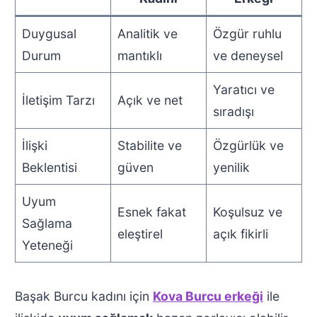
Duygusal
Analitik ve
Özgür ruhlu
Durum
mantıklı
ve deneysel
Yaratıcı ve
İletişim Tarzı
Açık ve net
sıradışı
İlişki
Stabilite ve
Özgürlük ve
Beklentisi
güven
yenilik
Uyum
Esnek fakat
Koşulsuz ve
Sağlama
eleştirel
açık fikirli
Yeteneği
Başak Burcu kadını için
Kova Burcu erkeği
ile