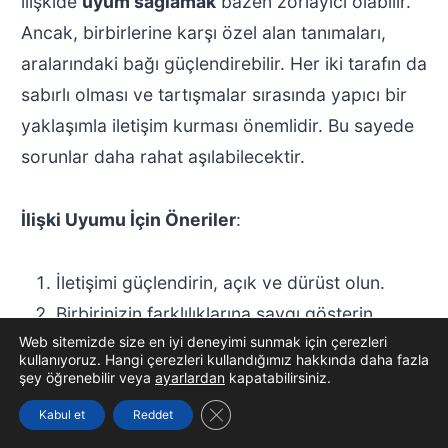
ilişkide
uyum sağlamak
bazen zorlayıcı olabilir.
Ancak, birbirlerine karşı özel alan tanımaları,
aralarındaki bağı güçlendirebilir. Her iki tarafın da
sabırlı olması ve tartışmalar sırasında yapıcı bir
yaklaşımla iletişim kurması önemlidir. Bu sayede
sorunlar daha rahat aşılabilecektir.
İlişki Uyumu İçin Öneriler
:
İletişimi güçlendirin, açık ve dürüst olun.
Birbirinizin farklılıklarına saygı gösterin.
Web sitemizde size en iyi deneyimi sunmak için çerezleri
Esneklik göstererek ortak zaman geçirin.
kullanıyoruz. Hangi çerezleri kullandığımız hakkında daha fazla
Ortak ilgi alanları keşfedin.
şey öğrenebilir veya
ayarlardan
kapatabilirsiniz.
Duygularınızı ifade edin, ancak karşı tarafın
GDPR çerez şeridini kapat
Kabul et
Reddet
da duygularını anlamaya çalışın.