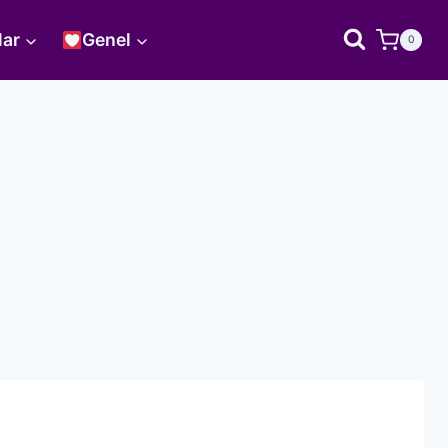
lar
Genel
0