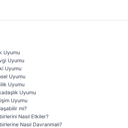
şk Uyumu
evgi Uyumu
şki Uyumu
insel Uyumu
ilik Uyumu
rkadaşlık Uyumu
etişim Uyumu
aşabilir mi?
rlerini Nasıl Etkiler?
irlerine Nasıl Davranmalı?