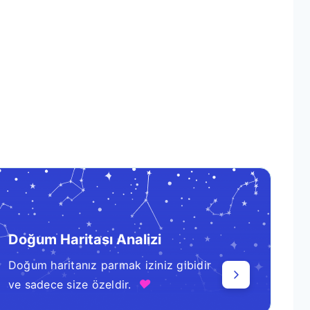
Doğum Haritası Analizi
Doğum haritanız parmak iziniz gibidir
♥
ve sadece size özeldir.