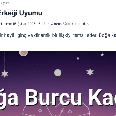
i Uyumu
 Erkeği Uyumu
llenme:
15 Şubat 2025 16:43
Okuma Süresi:
11
dakika
yli ilginç ve dinamik bir ilişkiyi temsil eder. Boğa kad