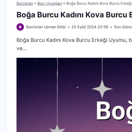
Burcistan
•
Burç Uyumları
•
Boğa Burcu Kadını Kova Burcu Erkeğ
Boğa Burcu Kadını Kova Burcu
Burcistan Uzman Ekibi
25 Eylül 2024 22:58
Son Günce
Boğa Burcu Kadını Kova Burcu Erkeği Uyumu, bir ha
ve…