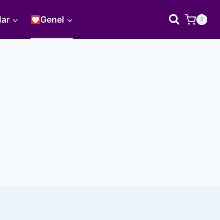
lar
Genel
0