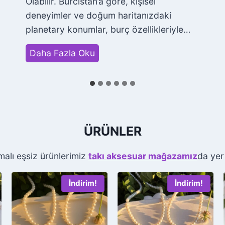
Olabilir. Burcistan’a göre, kişisel
deneyimler ve doğum haritanızdaki
planetary konumlar, burç özellikleriyle…
N
Daha Fazla Oku
e
d
e
n
B
ÜRÜNLER
u
r
emalı eşsiz ürünlerimiz
takı aksesuar mağazamız
da yer
c
u
İndirim!
İndirim!
n
u
z