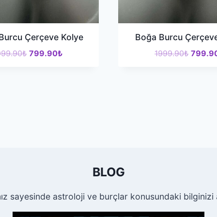
r Burcu Çerçeve Kolye
Boğa Burcu Çerçeve
Orijinal
Şu
Orijinal
999.90
₺
799.90
₺
1999.90
₺
799.9
fiyat:
andaki
fiyat:
1999.90₺.
fiyat:
1999.9
799.90₺.
BLOG
ız sayesinde astroloji ve burçlar konusundaki bilginizi ar