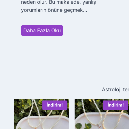
neden olur. Bu makalede, yanlış
yorumların önüne geçmek…
H
Daha Fazla Oku
e
m
e
n
H
e
r
Astroloji t
k
e
!
İndirim!
İndirim!
s
i
n