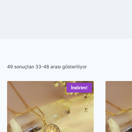
En
49 sonuçtan 33-48 arası gösteriliyor
yeniye
göre
İndirim!
sıralandı