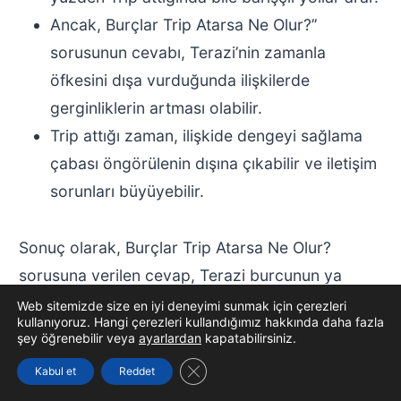
Ancak, Burçlar Trip Atarsa Ne Olur?’’
sorusunun cevabı, Terazi’nin zamanla
öfkesini dışa vurduğunda ilişkilerde
gerginliklerin artması olabilir.
Trip attığı zaman, ilişkide dengeyi sağlama
çabası öngörülenin dışına çıkabilir ve iletişim
sorunları büyüyebilir.
Sonuç olarak, Burçlar Trip Atarsa Ne Olur?
sorusuna verilen cevap, Terazi burcunun ya
duygularını açıkça ifade etmemesi ya da kendini
Web sitemizde size en iyi deneyimi sunmak için çerezleri
kullanıyoruz. Hangi çerezleri kullandığımız hakkında daha fazla
korumak adına mesafe koyması şeklinde değişip
şey öğrenebilir veya
ayarlardan
kapatabilirsiniz.
gelişebilir. Bu durumda, Burçlar Trip Atarsa Ne
GDPR çerez şeridini kapat
Kabul et
Reddet
Olur? sorusu, ilişkinin dinamiklerini ve tarafların