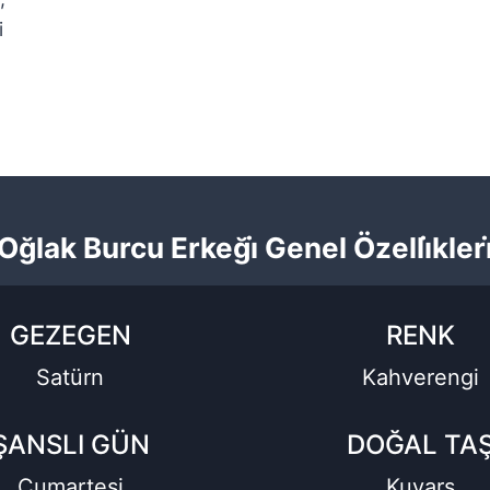
i
Oğlak Burcu Erkeği̇ Genel Özelli̇kleri
GEZEGEN
RENK
Satürn
Kahverengi
ŞANSLI GÜN
DOĞAL TA
Cumartesi
Kuvars