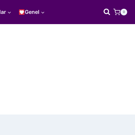
lar
Genel
0