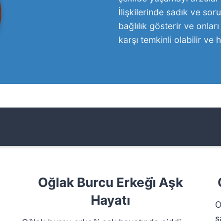
İlişkilerinde sadık ve sor
bağlılık gösterir ve onla
karşı temkinli olabilir ve
Oğlak Burcu Erkeği̇ Aşk
Hayatı
O
s