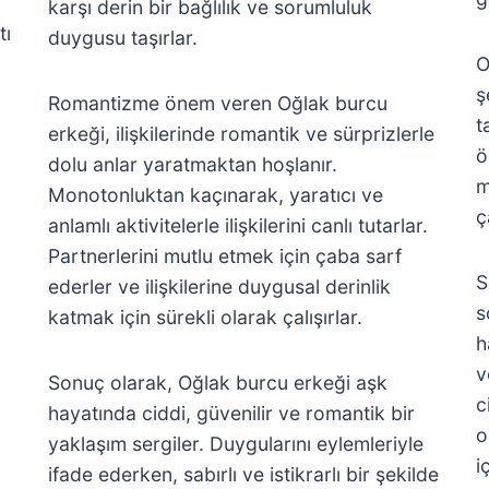
karşı derin bir bağlılık ve sorumluluk
tı
duygusu taşırlar.
O
ş
Romantizme önem veren Oğlak burcu
t
erkeği, ilişkilerinde romantik ve sürprizlerle
ö
dolu anlar yaratmaktan hoşlanır.
m
Monotonluktan kaçınarak, yaratıcı ve
ç
anlamlı aktivitelerle ilişkilerini canlı tutarlar.
Partnerlerini mutlu etmek için çaba sarf
S
ederler ve ilişkilerine duygusal derinlik
s
katmak için sürekli olarak çalışırlar.
h
v
Sonuç olarak, Oğlak burcu erkeği aşk
c
hayatında ciddi, güvenilir ve romantik bir
o
yaklaşım sergiler. Duygularını eylemleriyle
i
ifade ederken, sabırlı ve istikrarlı bir şekilde