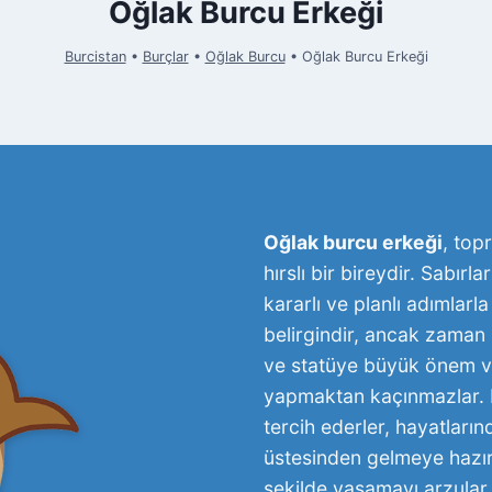
Oğlak Burcu Erkeği
Burcistan
•
Burçlar
•
Oğlak Burcu
•
Oğlak Burcu Erkeği
Oğlak burcu erkeği
, top
hırslı bir bireydir. Sabırl
kararlı ve planlı adımlarla 
belirgindir, ancak zaman
ve statüye büyük önem ver
yapmaktan kaçınmazlar. M
tercih ederler, hayatları
üstesinden gelmeye hazırdı
şekilde yaşamayı arzular