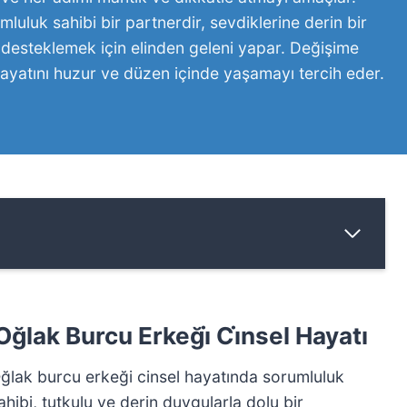
umluluk sahibi bir partnerdir, sevdiklerine derin bir
rı desteklemek için elinden geleni yapar. Değişime
 hayatını huzur ve düzen içinde yaşamayı tercih eder.
Oğlak Burcu Erkeği̇ Ci̇nsel Hayatı
ğlak burcu erkeği cinsel hayatında sorumluluk
ahibi, tutkulu ve derin duygularla dolu bir