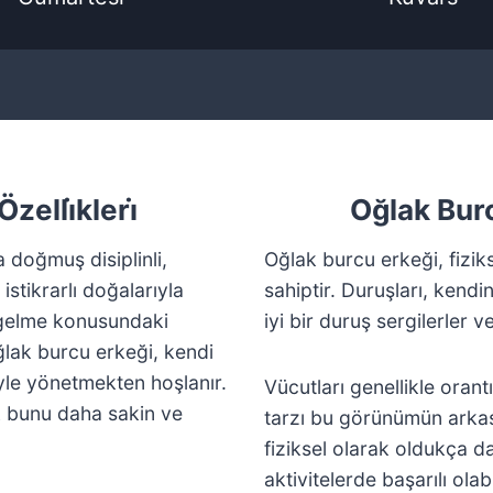
zelli̇kleri̇
Oğlak Burcu 
 doğmuş disiplinli,
Oğlak burcu erkeği, fizik
 istikrarlı doğalarıyla
sahiptir. Duruşları, kendi
en gelme konusundaki
iyi bir duruş sergilerler 
Oğlak burcu erkeği, kendi
yle yönetmekten hoşlanır.
Vücutları genellikle orant
ak bunu daha sakin ve
tarzı bu görünümün arkasın
fiziksel olarak oldukça da
aktivitelerde başarılı olabil