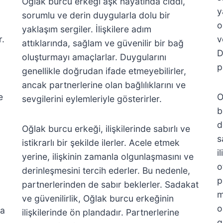
Oğlak burcu erkeği aşk hayatında ciddi,
y
sorumlu ve derin duygularla dolu bir
o
yaklaşım sergiler. İlişkilere adım
r.
v
attıklarında, sağlam ve güvenilir bir bağ
D
oluşturmayı amaçlarlar. Duygularını
p
genellikle doğrudan ifade etmeyebilirler,
ancak partnerlerine olan bağlılıklarını ve
e
O
sevgilerini eylemleriyle gösterirler.
b
d
Oğlak burcu erkeği, ilişkilerinde sabırlı ve
s
istikrarlı bir şekilde ilerler. Acele etmek
i
yerine, ilişkinin zamanla olgunlaşmasını ve
o
derinleşmesini tercih ederler. Bu nedenle,
p
partnerlerinden de sabır beklerler. Sadakat
m
ve güvenilirlik, Oğlak burcu erkeğinin
o
ra
ilişkilerinde ön plandadır. Partnerlerine
g