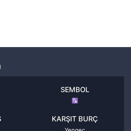
̇
SEMBOL
Ş
KARŞIT BURÇ
Yengeç