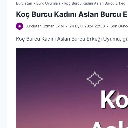
Burcistan
•
Burç Uyumları
•
Koç Burcu Kadını Aslan Burcu Erkeğ
Koç Burcu Kadını Aslan Burcu 
Burcistan Uzman Ekibi
24 Eylül 2024 22:58
Son Günce
Koç Burcu Kadını Aslan Burcu Erkeği Uyumu, güçl