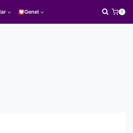
lar
Genel
0