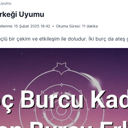
i Uyumu
Erkeği Uyumu
llenme:
15 Şubat 2025 16:42
Okuma Süresi:
11
dakika
ü bir çekim ve etkileşim ile doludur. İki burç da ateş