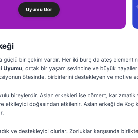
Uyumu Gör
keği
üçlü bir çekim vardır. Her iki burç da ateş elementine ai
ği Uyumu
, ortak bir yaşam sevincine ve büyük hayallere d
ksiyonun ötesinde, birbirlerini destekleyen ve motive e
lu bireylerdir. Aslan erkekleri ise cömert, karizmatik v
 etkileyici doğasından etkilenir. Aslan erkeği de Koç kad
r.
ık ve destekleyici olurlar. Zorluklar karşısında birlikte d