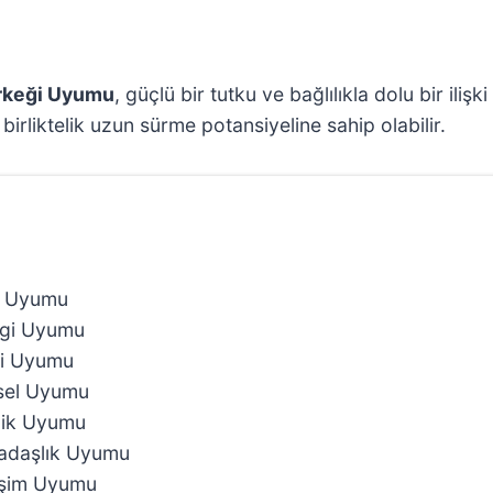
Erkeği Uyumu
, güçlü bir tutku ve bağlılıkla dolu bir ilişk
birliktelik uzun sürme potansiyeline sahip olabilir.
k Uyumu
vgi Uyumu
ki Uyumu
nsel Uyumu
ilik Uyumu
kadaşlık Uyumu
tişim Uyumu