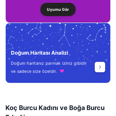
Uyumu Gör
Doğum Haritası Analizi
Doğum haritanız parmak iziniz gibidir
♥
ve sadece size özeldir.
Koç Burcu Kadını ve Boğa Burcu