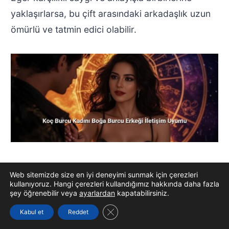
yaklaşırlarsa, bu çift arasındaki arkadaşlık uzun
ömürlü ve tatmin edici olabilir.
Koç Burcu Kadını Boğa Burcu
Web sitemizde size en iyi deneyimi sunmak için çerezleri
kullanıyoruz. Hangi çerezleri kullandığımız hakkında daha fazla
Erkeği İletişim Uyumu
şey öğrenebilir veya
ayarlardan
kapatabilirsiniz.
GDPR çerez şeridini kapat
Kabul et
Reddet
Koç Burcu Kadını Boğa Burcu Erkeği İletişim