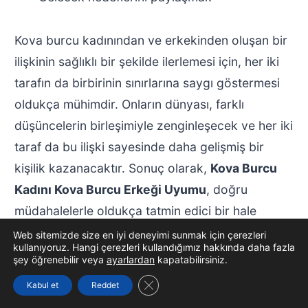
Kova burcu kadınından ve erkekinden oluşan bir
ilişkinin sağlıklı bir şekilde ilerlemesi için, her iki
tarafın da birbirinin sınırlarına saygı göstermesi
oldukça mühimdir. Onların dünyası, farklı
düşüncelerin birleşimiyle zenginleşecek ve her iki
taraf da bu ilişki sayesinde daha gelişmiş bir
kişilik kazanacaktır. Sonuç olarak,
Kova Burcu
Kadını Kova Burcu Erkeği Uyumu
, doğru
müdahalelerle oldukça tatmin edici bir hale
gelebilir.
Web sitemizde size en iyi deneyimi sunmak için çerezleri
kullanıyoruz. Hangi çerezleri kullandığımız hakkında daha fazla
şey öğrenebilir veya
ayarlardan
kapatabilirsiniz.
Kova Burcu Kadını Kova Burcu
GDPR çerez şeridini kapat
Kabul et
Reddet
Erkeği Cinsel Uyumu