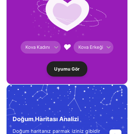
♥
Uyumu Gör
Doğum Haritası Analizi
Doğum haritanız parmak iziniz gibidir