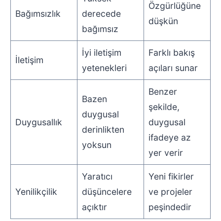
Özgürlüğüne
Bağımsızlık
derecede
düşkün
bağımsız
İyi iletişim
Farklı bakış
İletişim
yetenekleri
açıları sunar
Benzer
Bazen
şekilde,
duygusal
Duygusallık
duygusal
derinlikten
ifadeye az
yoksun
yer verir
Yaratıcı
Yeni fikirler
Yenilikçilik
düşüncelere
ve projeler
açıktır
peşindedir