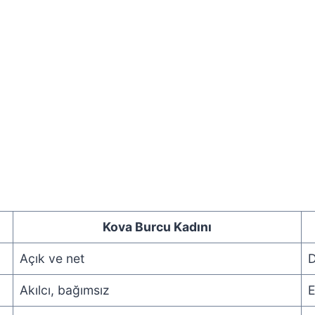
Kova Burcu Kadını
Açık ve net
D
Akılcı, bağımsız
E