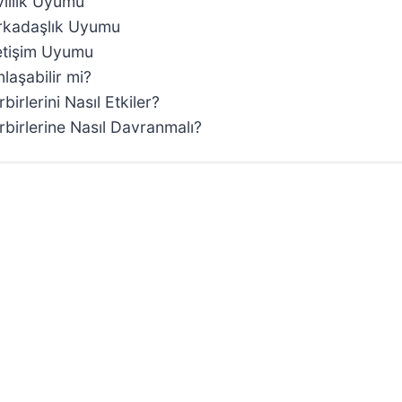
vlilik Uyumu
Arkadaşlık Uyumu
letişim Uyumu
laşabilir mi?
irlerini Nasıl Etkiler?
rbirlerine Nasıl Davranmalı?