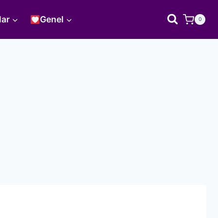
lar
Genel
0