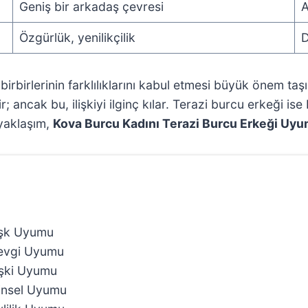
Geniş bir arkadaş çevresi
A
Özgürlük, yenilikçilik
D
 da birbirlerinin farklılıklarını kabul etmesi büyük önem t
; ancak bu, ilişkiyi ilginç kılar. Terazi burcu erkeği i
 yaklaşım,
Kova Burcu Kadını Terazi Burcu Erkeği Uy
Aşk Uyumu
Sevgi Uyumu
işki Uyumu
Cinsel Uyumu