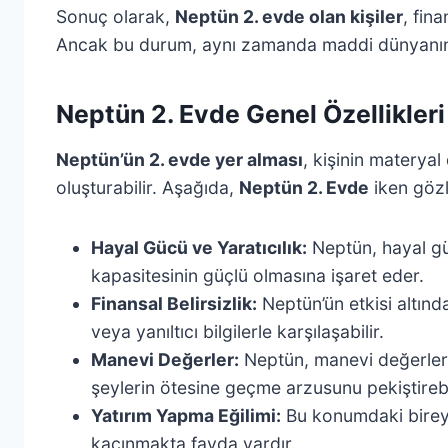
Sonuç olarak,
Neptün 2. evde olan kişiler
, fin
Ancak bu durum, aynı zamanda maddi dünyanın ger
Neptün 2. Evde Genel Özellikleri
Neptün’ün 2. evde yer alması
, kişinin materyal
oluşturabilir. Aşağıda,
Neptün 2. Evde
iken gözl
Hayal Gücü ve Yaratıcılık:
Neptün, hayal gü
kapasitesinin güçlü olmasına işaret eder.
Finansal Belirsizlik:
Neptün’ün etkisi altınd
veya yanıltıcı bilgilerle karşılaşabilir.
Manevi Değerler:
Neptün, manevi değerleri 
şeylerin ötesine geçme arzusunu pekiştirebil
Yatırım Yapma Eğilimi:
Bu konumdaki bireyler
kaçınmakta fayda vardır.