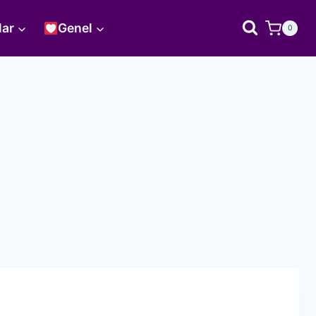
lar
Genel
0