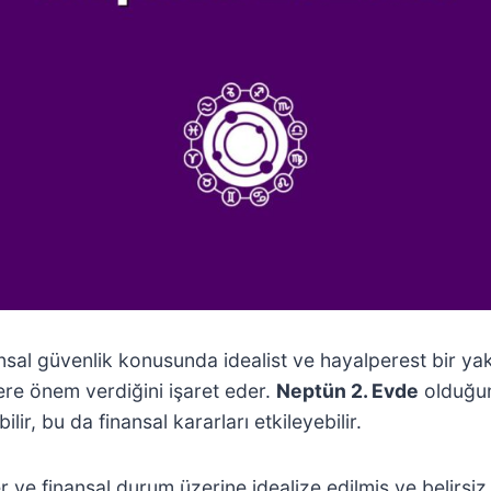
sal güvenlik konusunda idealist ve hayalperest bir yak
re önem verdiğini işaret eder.
Neptün 2. Evde
olduğun
ir, bu da finansal kararları etkileyebilir.
r ve finansal durum üzerine idealize edilmiş ve belirsiz 