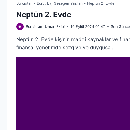
Burcistan
•
Burç, Ev, Gezegen Yazıları
•
Neptün 2. Evde
Neptün 2. Evde
Burcistan Uzman Ekibi
16 Eylül 2024 01:47
Son Günce
Neptün 2. Evde kişinin maddi kaynaklar ve finan
finansal yönetimde sezgiye ve duygusal…