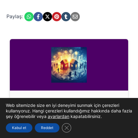
Paylaş:
2. Ev
Web sitemizde size en iyi deneyimi sunmak için çerezleri
kullanıyoruz. Hangi çerezleri kullandığımız hakkında daha fazla
2. ev, astrolojide maddi değerler, kaynaklar,
şey öğrenebilir veya
ayarlardan
kapatabilirsiniz.
finansal konular, kişisel değerler ve özsaygıyla
GDPR çerez şeridini kapat
Kabul et
Reddet
ilgilidir. Bu ev, kişinin para kazanma