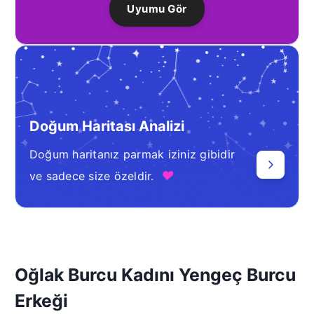
Uyumu Gör
Doğum Haritası Analizi
Doğum haritanız parmak iziniz gibidir
♥
ve sadece size özeldir.
Oğlak Burcu Kadını Yengeç Burcu
Erkeği