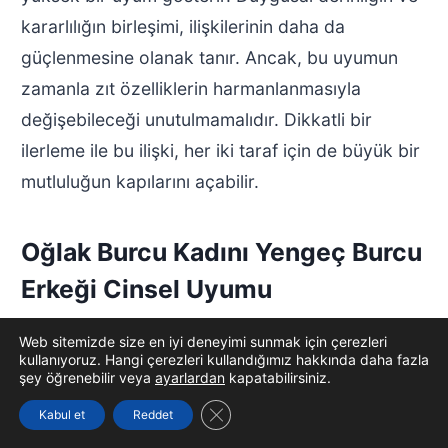
kararlılığın birleşimi, ilişkilerinin daha da
güçlenmesine olanak tanır. Ancak, bu uyumun
zamanla zıt özelliklerin harmanlanmasıyla
değişebileceği unutulmamalıdır. Dikkatli bir
ilerleme ile bu ilişki, her iki taraf için de büyük bir
mutluluğun kapılarını açabilir.
Oğlak Burcu Kadını Yengeç Burcu
Erkeği Cinsel Uyumu
Oğlak Burcu Kadını Yengeç Burcu Erkeği
Web sitemizde size en iyi deneyimi sunmak için çerezleri
kullanıyoruz. Hangi çerezleri kullandığımız hakkında daha fazla
Uyumu
, cinsel yaşamda farklı dinamiklere sahip
şey öğrenebilir veya
ayarlardan
kapatabilirsiniz.
olan bu iki burcun birleşimini ortaya koyar. Oğlak
GDPR çerez şeridini kapat
Kabul et
Reddet
kadını, ciddi ve sorumlu yapısıyla bilinirken;