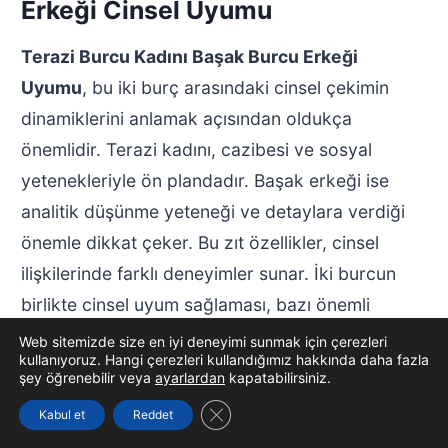
Erkeği Cinsel Uyumu
Terazi Burcu Kadını Başak Burcu Erkeği
Uyumu
, bu iki burç arasındaki cinsel çekimin
dinamiklerini anlamak açısından oldukça
önemlidir. Terazi kadını, cazibesi ve sosyal
yetenekleriyle ön plandadır. Başak erkeği ise
analitik düşünme yeteneği ve detaylara verdiği
önemle dikkat çeker. Bu zıt özellikler, cinsel
ilişkilerinde farklı deneyimler sunar. İki burcun
birlikte cinsel uyum sağlaması, bazı önemli
faktörlere bağlıdır.
Web sitemizde size en iyi deneyimi sunmak için çerezleri
kullanıyoruz. Hangi çerezleri kullandığımız hakkında daha fazla
şey öğrenebilir veya
ayarlardan
kapatabilirsiniz.
Başak erkeği, genellikle cinselliği duygusal bir
GDPR çerez şeridini kapat
Kabul et
Reddet
bağla birleştirir. Bu nedenle, Terazi kadınının