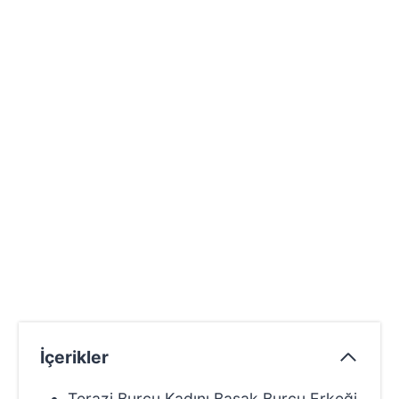
İçerikler
Terazi Burcu Kadını Başak Burcu Erkeği