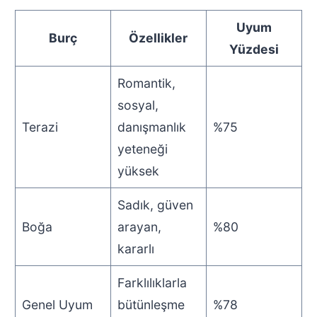
Uyum
Burç
Özellikler
Yüzdesi
Romantik,
sosyal,
Terazi
danışmanlık
%75
yeteneği
yüksek
Sadık, güven
Boğa
arayan,
%80
kararlı
Farklılıklarla
Genel Uyum
bütünleşme
%78