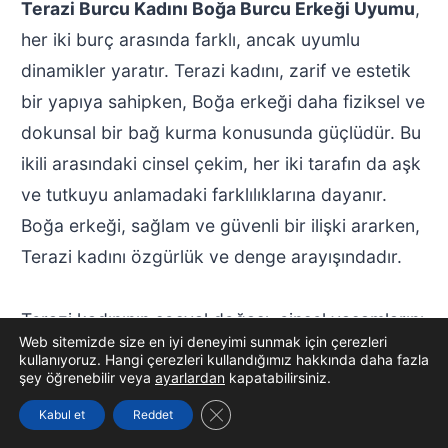
Terazi Burcu Kadını Boğa Burcu Erkeği Uyumu
,
her iki burç arasında farklı, ancak uyumlu
dinamikler yaratır. Terazi kadını, zarif ve estetik
bir yapıya sahipken, Boğa erkeği daha fiziksel ve
dokunsal bir bağ kurma konusunda güçlüdür. Bu
ikili arasındaki cinsel çekim, her iki tarafın da aşk
ve tutkuyu anlamadaki farklılıklarına dayanır.
Boğa erkeği, sağlam ve güvenli bir ilişki ararken,
Terazi kadını özgürlük ve denge arayışındadır.
Terazi kadınının sosyal doğası, cinsel yaşamlarını
Web sitemizde size en iyi deneyimi sunmak için çerezleri
renklendirirken, Boğa erkeği ise daha ısrarcı ve
kullanıyoruz. Hangi çerezleri kullandığımız hakkında daha fazla
şey öğrenebilir veya
ayarlardan
kapatabilirsiniz.
sabırlı bir yaklaşım sergiler. Bu durum, her iki
burcun da cinsel birlikteliklerinde farklı
GDPR çerez şeridini kapat
Kabul et
Reddet
dokunuşlar ve yaklaşımlar geliştirmelerine neden