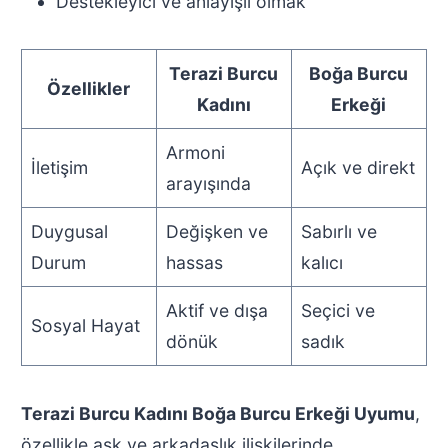
Destekleyici ve anlayışlı olmak
Terazi Burcu
Boğa Burcu
Özellikler
Kadını
Erkeği
Armoni
İletişim
Açık ve direkt
arayışında
Duygusal
Değişken ve
Sabırlı ve
Durum
hassas
kalıcı
Aktif ve dışa
Seçici ve
Sosyal Hayat
dönük
sadık
Terazi Burcu Kadını Boğa Burcu Erkeği Uyumu
,
özellikle aşk ve arkadaşlık ilişkilerinde