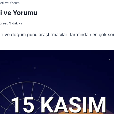
leri ve Yorumu
ri ve Yorumu
resi:
9
dakika
arı ve doğum günü araştırmacıları tarafından en çok sor