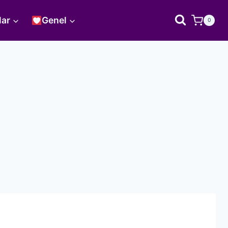
lar
Genel
0