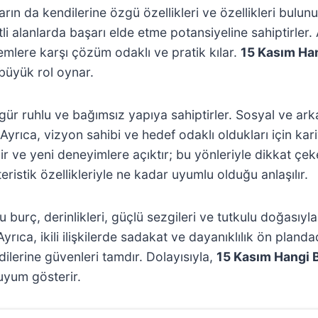
 da kendilerine özgü özellikleri ve özellikleri bulunur.
itli alanlarda başarı elde etme potansiyeline sahiptirler
emlere karşı çözüm odaklı ve pratik kılar.
15 Kasım Ha
 büyük rol oynar.
r ruhlu ve bağımsız yapıya sahiptirler. Sosyal ve arkada
r. Ayrıca, vizyon sahibi ve hedef odaklı oldukları için k
dir ve yeni deneyimlere açıktır; bu yönleriyle dikkat çek
ristik özellikleriyle ne kadar uyumlu olduğu anlaşılır.
burç, derinlikleri, güçlü sezgileri ve tutkulu doğasıyla 
rıca, ikili ilişkilerde sadakat ve dayanıklılık ön plandad
dilerine güvenleri tamdır. Dolayısıyla,
15 Kasım Hangi 
uyum gösterir.