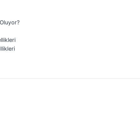
 Oluyor?
likleri
ikleri