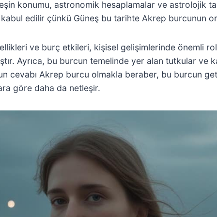
üneşin konumu, astronomik hesaplamalar ve astrolojik tak
kabul edilir çünkü Güneş bu tarihte Akrep burcunun or
likleri ve burç etkileri, kişisel gelişimlerinde önemli 
ştır. Ayrıca, bu burcun temelinde yer alan tutkular ve ka
n cevabı Akrep burcu olmakla beraber, bu burcun getird
ara göre daha da netleşir.