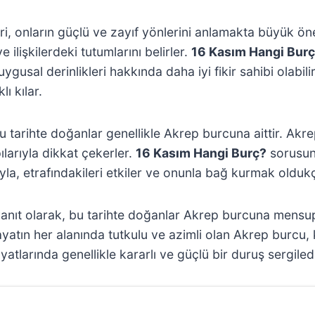
ri, onların güçlü ve zayıf yönlerini anlamakta büyük öne
ve ilişkilerdeki tutumlarını belirler.
16 Kasım Hangi Bur
uygusal derinlikleri hakkında daha iyi fikir sahibi olabil
ı kılar.
u tarihte doğanlar genellikle Akrep burcuna aittir. Akre
pılarıyla dikkat çekerler.
16 Kasım Hangi Burç?
sorusunu
la, etrafındakileri etkiler ve onunla bağ kurmak oldukça
ıt olarak, bu tarihte doğanlar Akrep burcuna mensuptur
Hayatın her alanında tutkulu ve azimli olan Akrep burcu, k
atlarında genellikle kararlı ve güçlü bir duruş sergilediğ