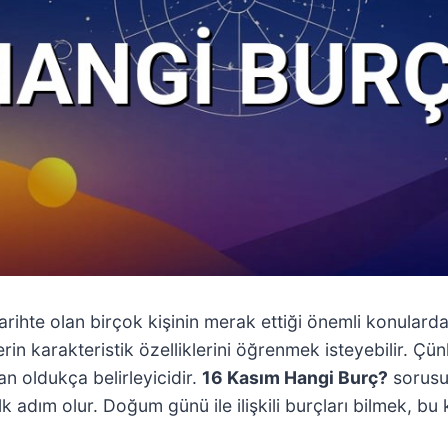
hte olan birçok kişinin merak ettiği önemli konulardan 
erin karakteristik özelliklerini öğrenmek isteyebilir. Ç
dan oldukça belirleyicidir.
16 Kasım Hangi Burç?
sorusu,
 ilk adım olur. Doğum günü ile ilişkili burçları bilmek, bu