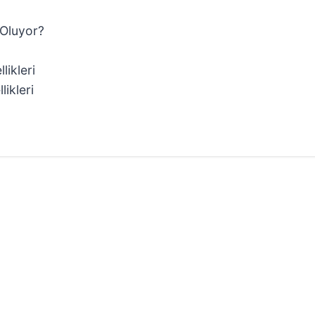
 Oluyor?
likleri
ikleri