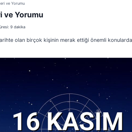
leri ve Yorumu
ri ve Yorumu
resi:
9
dakika
hte olan birçok kişinin merak ettiği önemli konulardan 