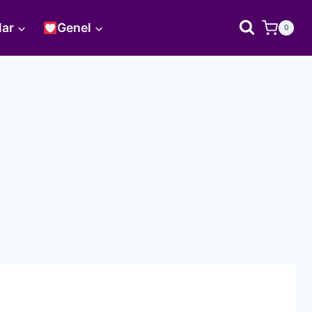
lar
Genel
0