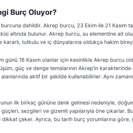
ngi Burç Oluyor?
burcuna dahildir. Akrep burcu, 23 Ekim ile 21 Kasım ta
i altında bulunur. Akrep burcu, su elementine ait olup,
le kararlı, tutkulu ve iç dünyalarına oldukça hakim birey
günü 16 Kasım olanlar için kesinlikle Akrep burcu old
üşüm, güç ve denge temalarının Akrep’in karakterinde ö
 alanlarında aktif bir şekilde kullanabilirler. Aynı zaman
rcunun ilk birkaç gününe denk gelmesi nedeniyle, doğum
el güçleri, sezgileri ve gizemli yapılarıyla öne çıkarlar.
yle dikkat çeker. Ayrıca, bu tarih burç yorumlarına göre, 