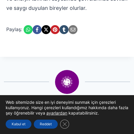
ve saygı duyulan bireyler olurlar.
Paylaş:
Burcistan Uzman Ekibi
Web sitemizde size en iyi deneyimi sunmak için çerezleri
kullanıyoruz. Hangi çerezleri kullandığımız hakkında daha fazla
şey öğrenebilir veya
ayarlardan
kapatabilirsiniz.
Burcistan Uzman Ekibi, uluslararası sertifikalı
GDPR çerez şeridini kapat
Kabul et
Reddet
astrologlardan oluşan 15+ yıllık deneyimli bir