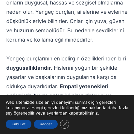
onların duygusal, hassas ve sezgisel olmalarına
neden olur. Yengeç burçları, ailelerine ve evlerine
düşkünlükleriyle bilinirler. Onlar için yuva, güven
ve huzurun sembolüdür. Bu nedenle sevdiklerini
koruma ve kollama eğilimindedirler.
Yengeç burçlarının en belirgin özelliklerinden biri
duygusallıklarıdır
. Hislerini yoğun bir şekilde
yaşarlar ve başkalarının duygularına karşı da
oldukça duyarlıdırlar.
Empati yetenekleri
gelişmiştir, bu da onları iyi birer dinleyici ve
Web sitemizde size en iyi deneyimi sunmak için çerezleri
destekçi yapar. Yengeçler aynı zamanda
kullanıyoruz. Hangi çerezleri kullandığımız hakkında daha fazla
şey öğrenebilir veya
ayarlardan
kapatabilirsiniz.
koruyucu ve besleyici
bir yapıya sahiptirler.
Sevdiklerinin ihtiyaçlarını sezgisel olarak anlar ve
GDPR çerez şeridini kapat
Kabul et
Reddet
onlara yardım etmek için ellerinden geleni