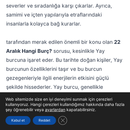
severler ve sıradanlığa karşı çıkarlar. Ayrıca,
samimi ve içten yapılarıyla etraflarındaki
insanlarla kolayca bağ kurarlar.
tarafından merak edilen önemli bir konu olan
22
Aralık Hangi Burç?
sorusu, kesinlikle Yay
burcuna işaret eder. Bu tarihte doğan kişiler, Yay
burcunun özelliklerini taşır ve bu burcun
gezegenleriyle ilgili enerjilerin etkisini güçlü
şekilde hissederler. Yay burcu, genellikle
öğrenmeye ve keşfetmeye yatkın, özgür ruhlu
Web sitemizde size en iyi deneyimi sunmak için çerezleri
bireyleri temsil eder ve 22 Aralık itibariyle bu
kullanıyoruz. Hangi çerezleri kullandığımız hakkında daha fazla
şey öğrenebilir veya
ayarlardan
kapatabilirsiniz.
özellikler öne çıkar.
GDPR çerez şeridini kapat
Kabul et
Reddet