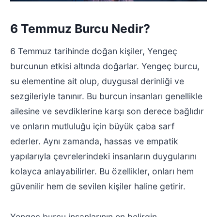
6 Temmuz Burcu Nedir?
6 Temmuz tarihinde doğan kişiler, Yengeç
burcunun etkisi altında doğarlar. Yengeç burcu,
su elementine ait olup, duygusal derinliği ve
sezgileriyle tanınır. Bu burcun insanları genellikle
ailesine ve sevdiklerine karşı son derece bağlıdır
ve onların mutluluğu için büyük çaba sarf
ederler. Aynı zamanda, hassas ve empatik
yapılarıyla çevrelerindeki insanların duygularını
Web sitemizde size en iyi deneyimi sunmak için çerezleri
kolayca anlayabilirler. Bu özellikler, onları hem
kullanıyoruz. Hangi çerezleri kullandığımız hakkında daha fazla
şey öğrenebilir veya
ayarlardan
kapatabilirsiniz.
güvenilir hem de sevilen kişiler haline getirir.
GDPR çerez şeridini kapat
Kabul et
Reddet
Yengeç burcu insanlarının en belirgin