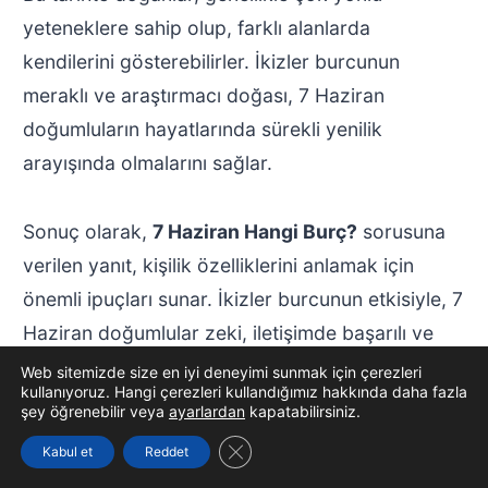
yeteneklere sahip olup, farklı alanlarda
kendilerini gösterebilirler. İkizler burcunun
meraklı ve araştırmacı doğası, 7 Haziran
doğumluların hayatlarında sürekli yenilik
arayışında olmalarını sağlar.
Sonuç olarak,
7 Haziran Hangi Burç?
sorusuna
verilen yanıt, kişilik özelliklerini anlamak için
önemli ipuçları sunar. İkizler burcunun etkisiyle, 7
Haziran doğumlular zeki, iletişimde başarılı ve
sosyal bireyler olarak öne çıkarlar. Bu özellikler,
Web sitemizde size en iyi deneyimi sunmak için çerezleri
kullanıyoruz. Hangi çerezleri kullandığımız hakkında daha fazla
onların hem iş hayatında hem de özel
şey öğrenebilir veya
ayarlardan
kapatabilirsiniz.
yaşamlarında başarılı olmalarına yardımcı olur.
GDPR çerez şeridini kapat
Kabul et
Reddet