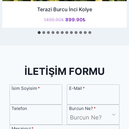
Terazi Burcu İnci Kolye
Orijinal
Şu
1499.90
₺
899.90
₺
fiyat:
andaki
1499.90₺.
fiyat:
899.90₺.
İLETİŞİM FORMU
İsim
E-
İsim Soyisim
*
E-Mail
*
Soyisim
Mail
Telefon
Burcun
Telefon
Burcun Ne?
*
Ne?
Mesajınız
*