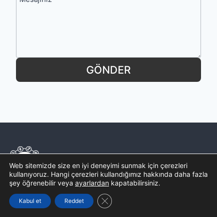
Mesajınız
GÖNDER
Web sitemizde size en iyi deneyimi sunmak için çerezleri
kullanıyoruz. Hangi çerezleri kullandığımız hakkında daha fazla
şey öğrenebilir veya
ayarlardan
kapatabilirsiniz.
Burçlarla ve kendinizle ilgili her detayı keşfedin!
GDPR çerez şeridini kapat
Kabul et
Reddet
Yaşamınızı etkileyecek tüm unsurları öğrenmek için