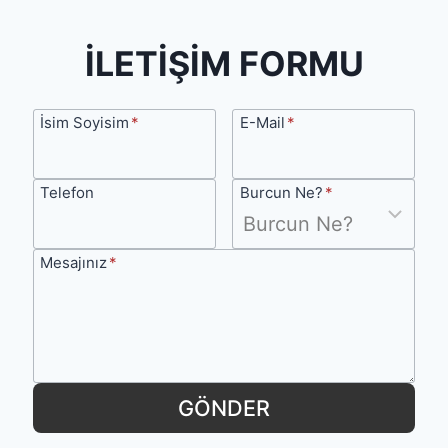
İLETİŞİM FORMU
İsim
E-
İsim Soyisim
*
E-Mail
*
Soyisim
Mail
Telefon
Burcun
Telefon
Burcun Ne?
*
Ne?
Mesajınız
Mesajınız
*
GÖNDER