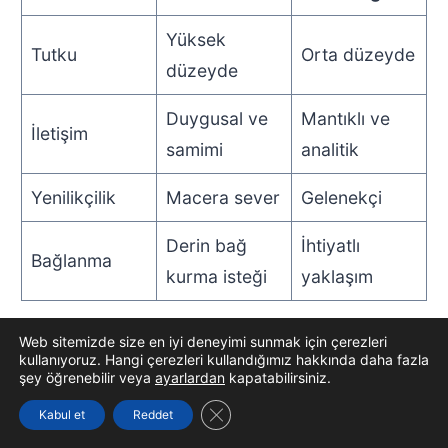
Yüksek
Tutku
Orta düzeyde
düzeyde
Duygusal ve
Mantıklı ve
İletişim
samimi
analitik
Yenilikçilik
Macera sever
Gelenekçi
Derin bağ
İhtiyatlı
Bağlanma
kurma isteği
yaklaşım
Web sitemizde size en iyi deneyimi sunmak için çerezleri
Cinsel uyum sağlayabilmek için her iki tarafın da
kullanıyoruz. Hangi çerezleri kullandığımız hakkında daha fazla
şey öğrenebilir veya
ayarlardan
kapatabilirsiniz.
özverili olması gerekmektedir. Akrep kadını,
cinsel deneyimlerini derinleştirirken, Oğlak erkeği
GDPR çerez şeridini kapat
Kabul et
Reddet
de bu deneyimlere açık olmalıdır.
Cinsel Uyum