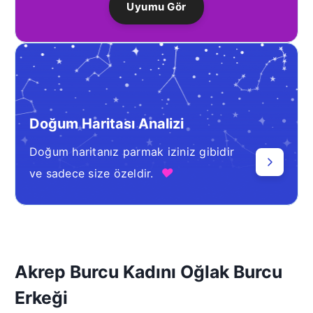
Uyumu Gör
Doğum Haritası Analizi
Doğum haritanız parmak iziniz gibidir
♥
ve sadece size özeldir.
Akrep Burcu Kadını Oğlak Burcu
Erkeği