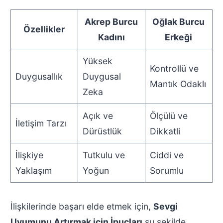
Akrep Burcu
Oğlak Burcu
Özellikler
Kadını
Erkeği
Yüksek
Kontrollü ve
Duygusallık
Duygusal
Mantık Odaklı
Zeka
Açık ve
Ölçülü ve
İletişim Tarzı
Dürüstlük
Dikkatli
İlişkiye
Tutkulu ve
Ciddi ve
Yaklaşım
Yoğun
Sorumlu
İlişkilerinde başarı elde etmek için,
Sevgi
Uyumunu Artırmak için İpuçları
şu şekilde